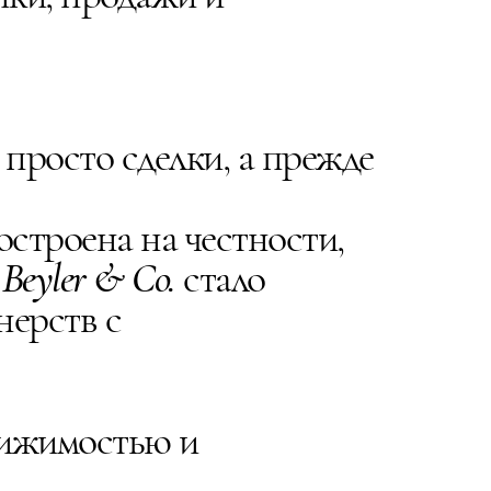
просто сделки, а прежде
строена на честности,
я
Beyler & Co.
стало
нерств с
вижимостью и