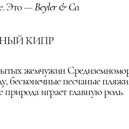
е. Это —
Beyler & Co.
РНЫЙ КИПР
рытых жемчужин Средиземномор
оду, бесконечные песчаные пляж
е природа играет главную роль.