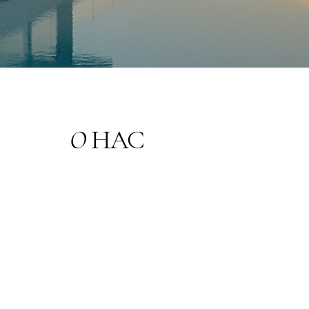
О
НAC